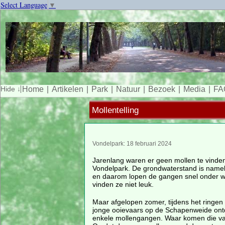
Select Language
▼
Home
Artikelen
Park
Natuur
Bezoek
Media
FA
Mollentelling
Vondelpark: 18 februari 2024
Jarenlang waren er geen mollen te vinden
Vondelpark. De grondwaterstand is nameli
en daarom lopen de gangen snel onder wa
vinden ze niet leuk.
Maar afgelopen zomer, tijdens het ringen
jonge ooievaars op de Schapenweide ontd
enkele mollengangen. Waar komen die v