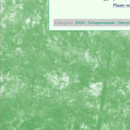
Categorie:
2024
|
Schapenweide
|
Diere