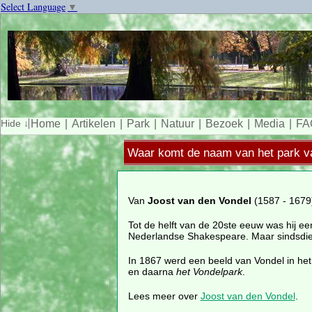
Select Language
▼
Home
Artikelen
Park
Natuur
Bezoek
Media
FA
Waar komt de naam van het park 
Van
Joost van den Vondel
(1587 - 1679)
Tot de helft van de 20ste eeuw was hij e
Nederlandse Shakespeare. Maar sindsdien 
In 1867 werd een beeld van Vondel in he
en daarna
het Vondelpark
.
Lees meer over
Joost van den Vondel
.