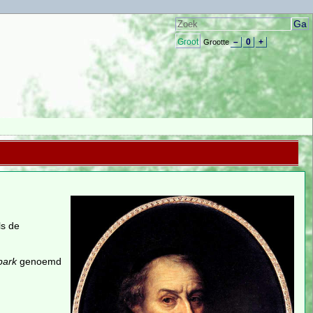
Groot
–
0
+
Grootte
ls de
park
genoemd