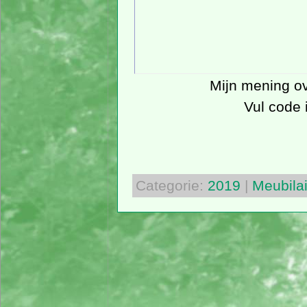
Mijn mening ove
Vul code 
Categorie:
2019
|
Meubilai