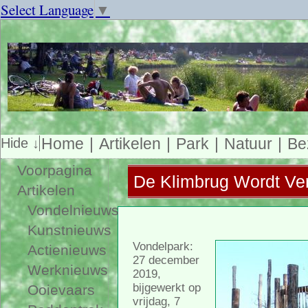
Select Language
▼
Home
Artikelen
Park
Natuur
Be
Voorpagina
De Klimbrug Wordt Ve
Artikelen
Vondelnieuws
Kunstnieuws
Vondelpark:
Actienieuws
27 december
Werknieuws
2019,
bijgewerkt op
Ooievaars
vrijdag, 7