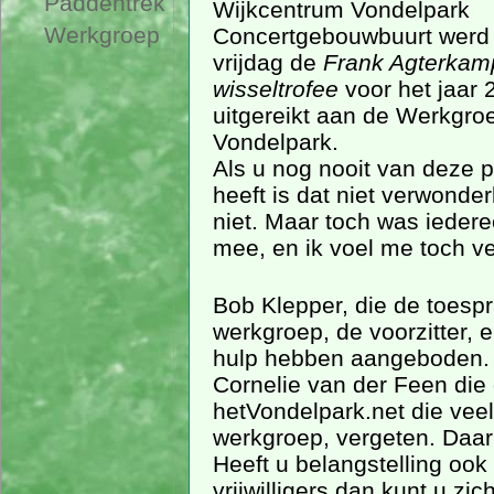
Paddentrek
Wijkcentrum Vondelpark
Werkgroep
Concertgebouwbuurt werd
vrijdag de
Frank Agterkam
wisseltrofee
voor het jaar 
uitgereikt aan de Werkgro
Vondelpark.
Als u nog nooit van deze p
heeft is dat niet verwonderl
niet. Maar toch was iederee
mee, en ik voel me toch ver
Bob Klepper, die de toespra
werkgroep, de voorzitter, e
hulp hebben aangeboden. 
Cornelie van der Feen die
hetVondelpark.net die veel
werkgroep, vergeten. Daar
Heeft u belangstelling ook
vrijwilligers dan kunt u z