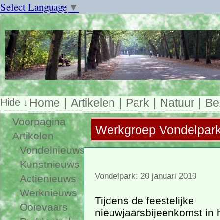
Select Language
▼
Home
Artikelen
Park
Natuur
Be
Voorpagina
Werkgroep Vondelpark 
Artikelen
Vondelnieuws
Kunstnieuws
Vondelpark: 20 januari 2010
Actienieuws
Werknieuws
Tijdens de feestelijke
Ooievaars
nieuwjaarsbijeenkomst in 