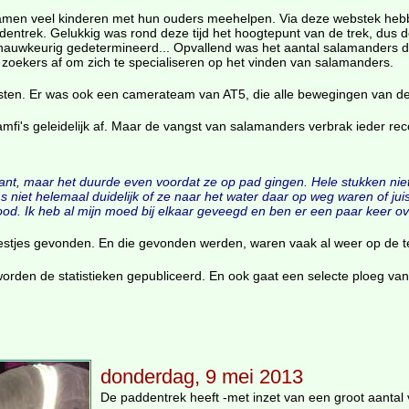
men veel kinderen met hun ouders meehelpen. Via deze webstek hebbe
ddentrek. Gelukkig was rond deze tijd het hoogtepunt van de trek, dus 
nauwkeurig gedetermineerd... Opvallend was het aantal salamanders d
e zoekers af om zich te specialiseren op het vinden van salamanders.
sten. Er was ook een camerateam van AT5, die alle bewegingen van de 
mfi's geleidelijk af. Maar de vangst van salamanders verbrak ieder re
ant, maar het duurde even voordat ze op pad gingen. Hele stukken nie
s niet helemaal duidelijk of ze naar het water daar op weg waren of ju
ood. Ik heb al mijn moed bij elkaar geveegd en ben er een paar keer ove
tjes gevonden. En die gevonden werden, waren vaak al weer op de te
worden de statistieken gepubliceerd. En ook gaat een selecte ploeg van v
donderdag, 9 mei 2013
De paddentrek heeft -met inzet van een groot aantal vr