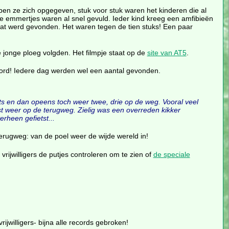
n ze zich opgegeven, stuk voor stuk waren het kinderen die al
de emmertjes waren al snel gevuld. Ieder kind kreeg een amfibieën
at werd gevonden. Het waren tegen de tien stuks! Een paar
jonge ploeg volgden. Het filmpje staat op de
site van AT5
.
cord! Iedere dag werden wel een aantal gevonden.
ts en dan opeens toch weer twee, drie op de weg. Vooral veel
ist weer op de terugweg. Zielig was een overreden kikker
rheen gefietst...
rugweg: van de poel weer de wijde wereld in!
rijwilligers de putjes controleren om te zien of
de speciale
ijwilligers- bijna alle records gebroken!