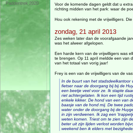
Paddentrek 2020
Voor de komende dagen geldt dat u extra mo
richting midden van het park: waar de poe
Hou ook rekening met de vrijwilligers. Die
zondag, 21 april 2013
Zes weken later dan de voorafgaande jar
was het alweer afgelopen.
Een harde kern van de vrijwilligers was 
te brengen. Op 11 april meldde een van de 
van het totaal van vorig jaar!
Frey is een van de vrijwilligers van de vas
In de buurt van het stadsdeelkantoor 
fietser naar de doorgang bij bij de H
een beetje veel voor ze. Ik stapte daa
riet achtergelaten. Ik kon een tijd ru
enkele kikker. De hond van een van 
baasje van de hond mij. De twee padd
water onder de doorgang bij de Huygen
in zijn verdwenen. Ik zag een 'trappet
weten komen. Triest om te zien zijn d
beter uit zijn lijden verlost worden bi
weekend ben ik elders met bezigheden 