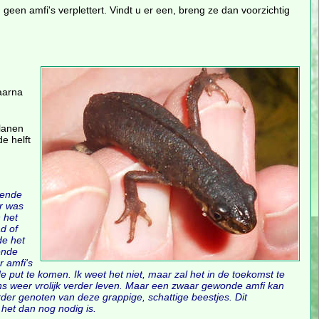
 geen amfi's verplettert. Vindt u er een, breng ze dan voorzichtig
aarna
lanen
e helft
rende
er was
 het
d of
de het
ende
r amfi's
de put te komen. Ik weet het niet, maar zal het in de toekomst te
ens weer vrolijk verder leven. Maar een zwaar gewonde amfi kan
Verder genoten van deze grappige, schattige beestjes. Dit
het dan nog nodig is.