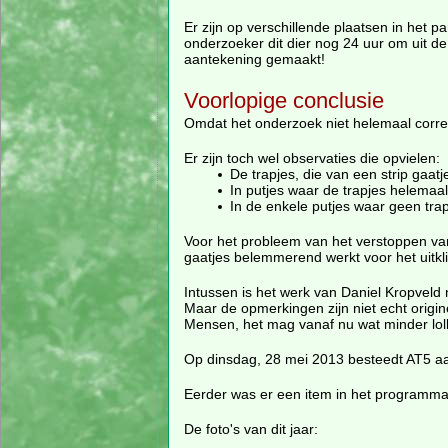
Er zijn op verschillende plaatsen in het 
onderzoeker dit dier nog 24 uur om uit de 
aantekening gemaakt!
Voorlopige conclusie
Omdat het onderzoek niet helemaal correc
Er zijn toch wel observaties die opvielen:
De trapjes, die van een strip gaa
In putjes waar de trapjes helemaal
In de enkele putjes waar geen tra
Voor het probleem van het verstoppen v
gaatjes belemmerend werkt voor het uitkl
Intussen is het werk van Daniel Kropveld
Maar de opmerkingen zijn niet echt origin
Mensen, het mag vanaf nu wat minder lolli
Op dinsdag, 28 mei 2013 besteedt AT5 a
Eerder was er een item in het programm
De foto's van dit jaar: