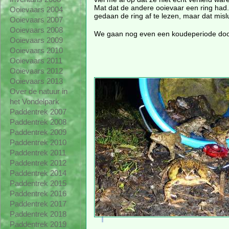
Mat dat de andere ooievaar een ring had.
Ooievaars 2004
gedaan de ring af te lezen, maar dat misl
Ooievaars 2007
Ooievaars 2008
We gaan nog even een koudeperiode door,
Ooievaars 2009
Ooievaars 2010
Ooievaars 2011
Ooievaars 2012
Ooievaars 2013
Over de natuur in
het Vondelpark
Paddentrek 2007
Paddentrek 2008
Paddentrek 2009
Paddentrek 2010
Paddentrek 2011
Paddentrek 2012
Paddentrek 2014
Paddentrek 2015
Paddentrek 2016
Paddentrek 2017
Paddentrek 2018
Paddentrek 2019