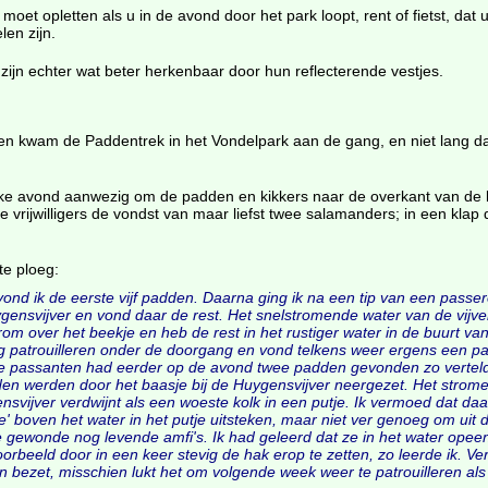
et opletten als u in de avond door het park loopt, rent of fietst, dat u
len zijn.
 zijn echter wat beter herkenbaar door hun reflecterende vestjes.
en kwam de Paddentrek in het Vondelpark aan de gang, en niet lang d
elke avond aanwezig om de padden en kikkers naar de overkant van de 
vrijwilligers de vondst van maar liefst twee salamanders; in een klap d
te ploeg:
vond ik de eerste vijf padden. Daarna ging ik na een tip van een passe
uygensvijver en vond daar de rest. Het snelstromende water van de vijv
rom over het beekje en heb de rest in het rustiger water in de buurt van
stig patrouilleren onder de doorgang en vond telkens weer ergens een pa
de passanten had eerder op de avond twee padden gevonden zo vertel
en werden door het baasje bij de Huygensvijver neergezet. Het strom
svijver verdwijnt als een woeste kolk in een putje. Ik vermoed dat daa
je' boven het water in het putje uitsteken, maar niet ver genoeg om uit 
e gewonde nog levende amfi's. Ik had geleerd dat ze in het water ope
jvoorbeeld door in een keer stevig de hak erop te zetten, zo leerde ik. 
bezet, misschien lukt het om volgende week weer te patrouilleren als 