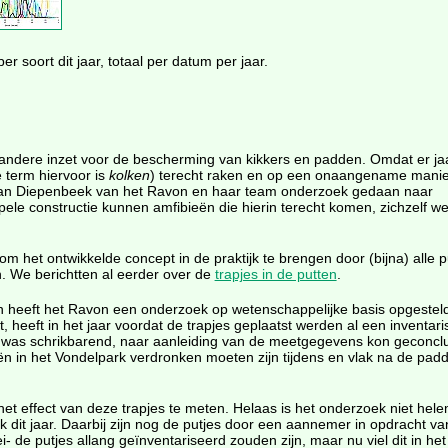
per soort dit jaar, totaal per datum per jaar.
 andere inzet voor de bescherming van kikkers en padden. Omdat er jaa
e term hiervoor is
kolken
) terecht raken en op een onaangename manie
e van Diepenbeek van het Ravon en haar team onderzoek gedaan naar
mpele constructie kunnen amfibieën die hierin terecht komen, zichzelf w
om het ontwikkelde concept in de praktijk te brengen door (bijna) alle p
n. We berichtten al eerder over de
trapjes in de putten
.
ten heeft het Ravon een onderzoek op wetenschappelijke basis opgestel
t, heeft in het jaar voordat de trapjes geplaatst werden al een inventari
k was schrikbarend, naar aanleiding van de meetgegevens kon geconcl
 in het Vondelpark verdronken moeten zijn tijdens en vlak na de pad
het effect van deze trapjes te meten. Helaas is het onderzoek niet hel
 dit jaar. Daarbij zijn nog de putjes door een aannemer in opdracht 
ei- de putjes allang geïnventariseerd zouden zijn, maar nu viel dit in h