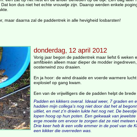
 Dat kon dus niet het echte vrouwtje zijn. Daarop werden enkele pogin
ukte.
 maar daarna zal de paddentrek in alle hevigheid losbarsten!
donderdag, 12 april 2012
Vorig jaar begon de paddentrek maar liefst 6 weken
amfibieën alleen maar dieper de modder ingedreven, m
oostenwind zou draaien.
En ja hoor: de wind draaide en voerde warmere luch
explosief op gang kwam.
Een van de vrijwilligers die de padden helpt de brede 
Padden en kikkers overal. Ideaal weer, 7 graden en een
hadden mijn collega's nog niet door dat het al bego
uitliet, en met z'n drieën lukte het nog net. De beestj
lopen hoog op hun poten. Een gekwaak van jewelste i
erge moeite om ervoor te zorgen dat ze niet meteen e
Drie keer heb ik een volle emmer in de poel van de K
een kikker die overreden was.