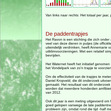
Van links naar rechts: Het totaal per jaar, 
De paddentrapjes
Het Ravon is een stichting die zich onder
veel van deze dieren in putjes (de officiël
uiteindelijk verdrinken, heeft Annemari
uitklimvoorzieningen. Met een relatief si
bevrijden.
Het Waternet heeft het initiatief genomen 
het Vondelpark van zo'n trapje te voorzie
Om de effectiviteit van de trapjes te me
Daniel Kropveld, die dit onderzoek uitvoer
gemaakt. Het resultaat van dit onderzoe
worden dat meerdere honderden amfibieën
van 2012.
Ook dit jaar is een meting uitgevoerd om 
goed gelopen vanwege de late paddentrek
probleem zijn, omdat rond die tijd -half m