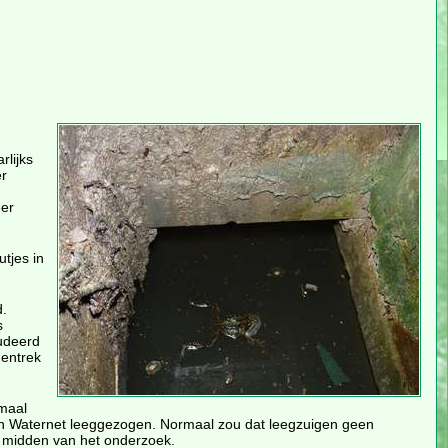
rlijks
r
eer
utjes in
d.
s
udeerd
dentrek
emaal
van Waternet leeggezogen. Normaal zou dat leegzuigen geen
et midden van het onderzoek.