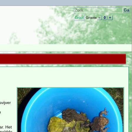
Groot
–
0
+
Grootte
vijver
n
ar. Het
 meldde