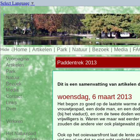
Select Language
▼
Home
Artikelen
Park
Natuur
Bezoek
Media
FA
Voorpagina
Paddentrek 2013
Artikelen
Park
Natuur
Bezoek
Dit is een samenvatting van artikelen
Media
woensdag, 6 maart 2013
Contact
Links
Het begon zo goed op de laatste warme 
vrouwtjespad, een dode man, en een dode
Over
(bij het viaduct), en om de twee doden wor
vrijwilligers is. Waren we maar wat eerd
Verloren
zouden die andere vier ook platgewalst zij
Het Natuurpad
Ook op het ooievaarsfront laat de lente 
viel me al op dat ze niet echt verliefd w
Inventaris 2008