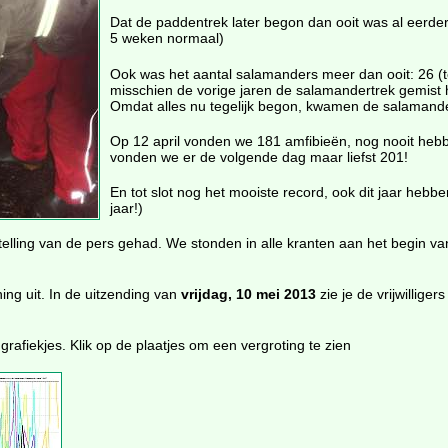
Dat de paddentrek later begon dan ooit was al eerder
5 weken normaal)
Ook was het aantal salamanders meer dan ooit: 26 (te
misschien de vorige jaren de salamandertrek gemist h
Omdat alles nu tegelijk begon, kwamen de salamande
Op 12 april vonden we 181 amfibieën, nog nooit hebb
vonden we er de volgende dag maar liefst 201!
En tot slot nog het mooiste record, ook dit jaar hebbe
jaar!)
lling van de pers gehad. We stonden in alle kranten aan het begin va
g uit. In de uitzending van
vrijdag, 10 mei 2013
zie je de vrijwillige
 grafiekjes. Klik op de plaatjes om een vergroting te zien