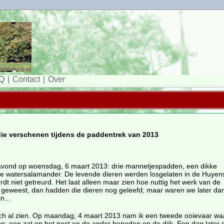
Q
Contact
Over
 die verschenen tijdens de paddentrek van 2013
avond op woensdag, 6 maart 2013: drie mannetjespadden, een dikke
 watersalamander. De levende dieren werden losgelaten in de Huyens
dt niet getreurd. Het laat alleen maar zien hoe nuttig het werk van de
er geweest, dan hadden die dieren nog geleefd; maar waren we later da
n...
zich al zien. Op maandag, 4 maart 2013 nam ik een tweede ooievaar wa
aren: een zat op het nest en de ander beneden op de dijk. Een dag later