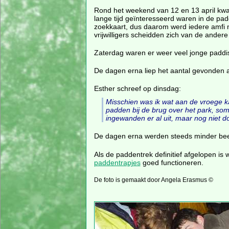
Rond het weekend van 12 en 13 april kwa
lange tijd geïnteresseerd waren in de pa
zoekkaart, dus daarom werd iedere amfi 
vrijwilligers scheidden zich van de ander
Zaterdag waren er weer veel jonge paddi
De dagen erna liep het aantal gevonden a
Esther schreef op dinsdag:
Misschien was ik wat aan de vroege k
padden bij de brug over het park, som
ingewanden er al uit, maar nog niet d
De dagen erna werden steeds minder bees
Als de paddentrek definitief afgelopen is 
paddentrapjes
goed functioneren.
De foto is gemaakt door Angela Erasmus ©