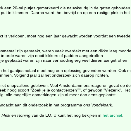
park een 20-tal putjes gemarkeerd die nauwkeurig in de gaten gehouden
put te klimmen. Daarna wordt het bevrijd en op een rustige plek in het 
t is verlopen, moet nog een jaar gewacht worden voordat een tweede m
tjesmetaal zijn gemaakt, waren vaak overdekt met een dikke laag modde
 in orde waren zijn nooit kikkers of padden aangetroffen
pje geplaatst waren zijn naar verhouding erg veel dieren aangetroffen
an het gaatjesmetaal moet nog een oplossing gevonden worden. Ook m
immen. Volgend jaar zal het onderzoek zich daarop richten.
 niet onopvallend gebleven. Veel Amsterdammers reageren gevat op deze
eel: hoog scoort "Zoek je je contactlenzen?", of gewoon "Viezerik". Het
g: alle mogelijke opmerkingen zijn al meer dan eens geplaatst.
andacht aan dit onderzoek in het programma
ons Vondelpark
.
a
Melk en Honing
van de EO. U kunt het nog bekijken in
het archief
.