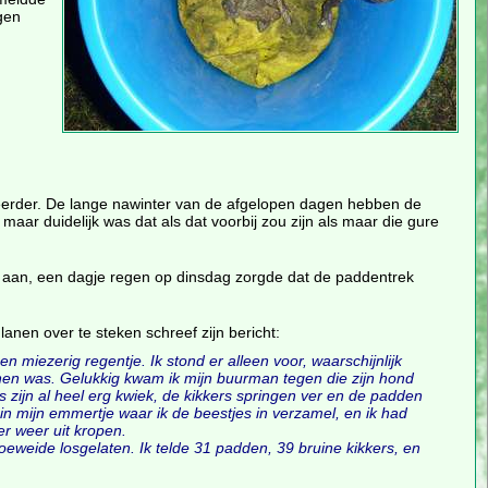
gen
 eerder. De lange nawinter van de afgelopen dagen hebben de
aar duidelijk was dat als dat voorbij zou zijn als maar die gure
t aan, een dagje regen op dinsdag zorgde dat de paddentrek
lanen over te steken schreef zijn bericht:
 miezerig regentje. Ik stond er alleen voor, waarschijnlijk
nnen was. Gelukkig kwam ik mijn buurman tegen die zijn hond
es zijn al heel erg kwiek, de kikkers springen ver en de padden
n mijn emmertje waar ik de beestjes in verzamel, en ik had
r weer uit kropen.
oeweide losgelaten. Ik telde 31 padden, 39 bruine kikkers, en