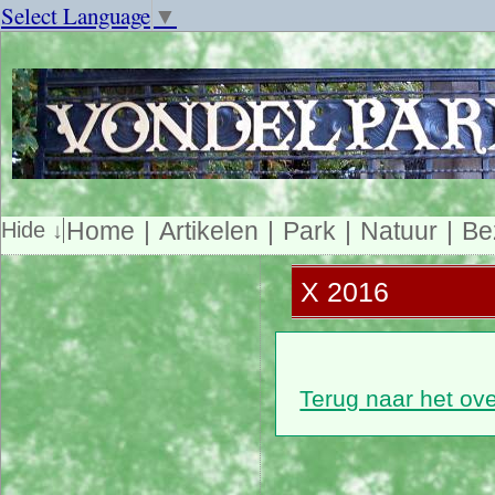
Select Language
▼
Home
Artikelen
Park
Natuur
Be
X 2016
Terug naar het ov