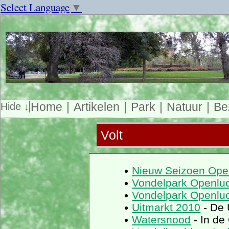
Select Language
▼
Home
Artikelen
Park
Natuur
Be
Volt
Nieuw Seizoen Open
Vondelpark Openluc
Vondelpark Openluc
Uitmarkt 2010
- De 
Watersnood
- In de