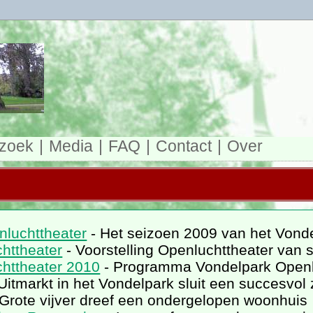
zoek
Media
FAQ
Contact
Over
luchttheater
- Het seizoen 2009 van het Vond
httheater
- Voorstelling Openluchttheater van s
httheater 2010
- Programma Vondelpark Openlu
Uitmarkt in het Vondelpark sluit een succesvo
 Grote vijver dreef een ondergelopen woonhuis