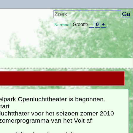
–
0
+
Grootte
Normaal
elpark Openluchttheater is begonnen.
tart
chtthater voor het seizoen zomer 2010
l zomerprogramma van het Volt af