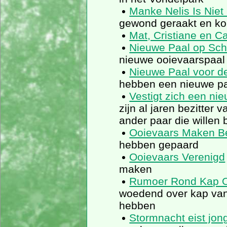
Manke Nelis Is Niet
gewond geraakt en kor
Mat, Cristiane en Ca
Nieuwe Paal op Sc
nieuwe ooievaarspaal
Nieuwe Paal voor d
hebben een nieuwe p
Vestigt zich een ni
zijn al jaren bezitter
ander paar die willen 
Ooievaars Maken Be
hebben gepaard
Ooievaars Verenigd
maken
Rumoer Rond Kap O
woedend over kap van
hebben
Stormnacht eist jon