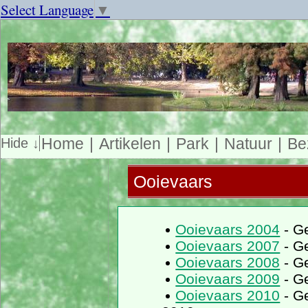
Select Language
▼
Home
Artikelen
Park
Natuur
Be
Ooievaars
Ooievaars 2004
- G
Ooievaars 2007
- G
Ooievaars 2008
- G
Ooievaars 2009
- G
Ooievaars 2010
- Ge