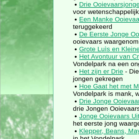
Drie Ooievaarsjonge
voor wetenschappelij
Een Manke Ooievaa
teruggekeerd
De Eerste Jonge Oo
ooievaars waargeno
Grote Luìs en Klein
Het Avontuur van Cru
Vondelpark na een o
Het zijn er Drie
- Die
jongen gekregen
Hoe Gaat het met M
Vondelpark is mank, 
Drie Jonge Ooievaa
drie Jongen Ooievaars
Jonge Ooievaars U
het eerste jong waar
Klepper, Beans, May
in het Vondelpark