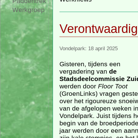
Paddentrek
Werkgroep
Verontwaardig
Vondelpark: 18 april 2025
Gisteren, tijdens een
vergadering van
de
Stadsdeelcommissie Zui
werden door
Floor Toot
(GroenLinks) vragen geste
over het rigoureuze snoei
van de afgelopen weken in
Vondelpark. Juist tijdens h
begin van de broedperiode
jaar werden door een aan
zijn kale stompjes, en het