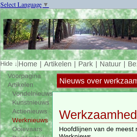
Select Language
▼
Home
Artikelen
Park
Natuur
Be
Voorpagina
Nieuws over werkzaam
Artikelen
Vondelnieuws
Kunstnieuws
Actienieuws
Werkzaamhede
Werknieuws
Ooievaars
Hoofdlijnen van de meest r
Werkniews