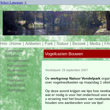
Select Language
▼
Home
Artikelen
Park
Natuur
Bezoek
Media
FA
Voorpagina
Vogelkasten Bouwen
Artikelen
Vondelnieuws
Kunstnieuws
Actienieuws
Vondelpark: 29 september 2007
Werknieuws
De
werkgroep Natuur Vondelpark
organ
Ooievaars
over vogelnestkasten op maandag 1 okto
Paddentrek
Werkgroep
Op deze avond krijgen we tips hoe nestk
wat er nodig is voor het onderhoud voor 
u ervaring met het bouwen van nestkast
houden ons aanbevolen voor uw tips!