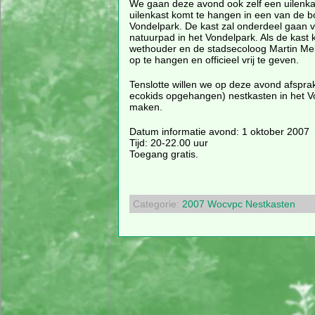
We gaan deze avond ook zelf een uilenkas
uilenkast komt te hangen in een van de 
Vondelpark. De kast zal onderdeel gaan 
natuurpad in het Vondelpark. Als de kast k
wethouder en de stadsecoloog Martin Mel
op te hangen en officieel vrij te geven.
Tenslotte willen we op deze avond afspr
ecokids opgehangen) nestkasten in het Vo
maken.
Datum informatie avond: 1 oktober 2007
Tijd: 20-22.00 uur
Toegang gratis.
Categorie:
2007
Wocvpc
Nestkasten