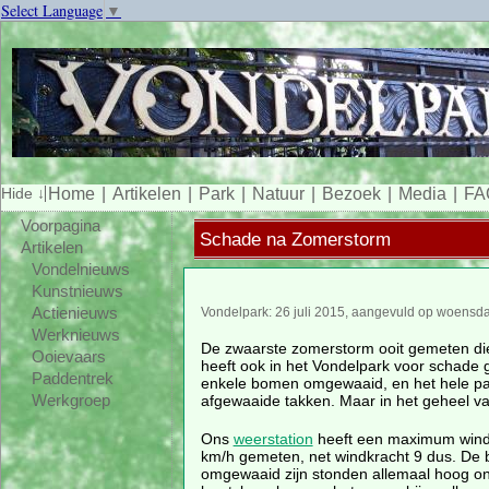
Select Language
▼
Home
Artikelen
Park
Natuur
Bezoek
Media
FA
Voorpagina
Schade na Zomerstorm
Artikelen
Vondelnieuws
Kunstnieuws
Actienieuws
Vondelpark: 26 juli 2015, aangevuld op woensdag
Werknieuws
De zwaarste zomerstorm ooit gemeten di
Ooievaars
heeft ook in het Vondelpark voor schade g
Paddentrek
enkele bomen omgewaaid, en het hele park
afgewaaide takken. Maar in het geheel v
Werkgroep
Ons
weerstation
heeft een maximum wind
km/h gemeten, net windkracht 9 dus. De
omgewaaid zijn stonden allemaal hoog ons 