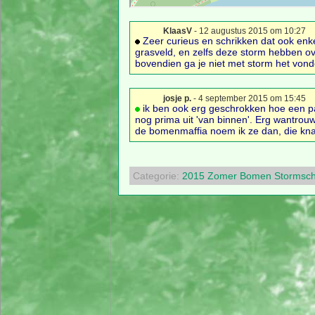
KlaasV
- 12 augustus 2015 om 10:27
Zeer curieus en schrikken dat ook enke
grasveld, en zelfs deze storm hebben ov
bovendien ga je niet met storm het vonde
josje p.
- 4 september 2015 om 15:45
ik ben ook erg geschrokken hoe een paa
nog prima uit 'van binnen'. Erg wantrou
de bomenmaffia noem ik ze dan, die kn
Categorie:
2015
Zomer
Bomen
Stormsc