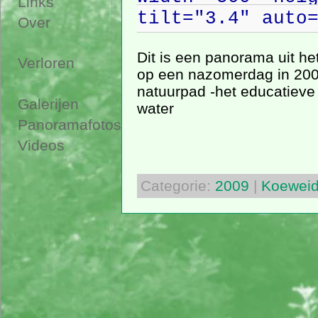
Links
tilt="3.4" auto
Over
Dit is een panorama uit h
Verloren
op een nazomerdag in 200
natuurpad -het educatiev
Galerijen
water
Panoramafotos
Videos
Categorie:
2009
|
Koewei