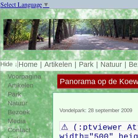
Select Language
▼
Home
Artikelen
Park
Natuur
Be
Voorpagina
Panorama op de Koew
Artikelen
Park
Natuur
Vondelpark: 28 september 2009
Bezoek
Media
⚠ (:ptviewer At
Contact
width="500" hei