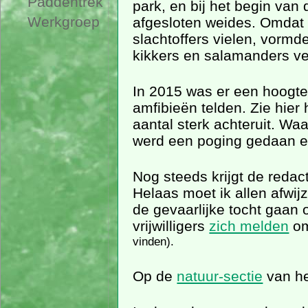
Paddentrek
park, en bij het begin van
Werkgroep
afgesloten weides. Omdat 
slachtoffers vielen, vormde
kikkers en salamanders ve
In 2015 was er een hoogtep
amfibieën telden. Zie hier
aantal sterk achteruit. Waar
werd een poging gedaan ee
Nog steeds krijgt de reda
Helaas moet ik allen afwij
de gevaarlijke tocht gaan
vrijwilligers
zich melden
om
vinden).
Op de
natuur-sectie
van he