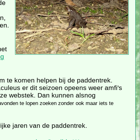
de
n,
en.
het
ag
om te komen helpen bij de paddentrek.
aculeus er dit seizoen opeens weer amfi's
deze webstek. Dan kunnen alsnog
 avonden te lopen zoeken zonder ook maar iets te
rijke jaren van de paddentrek.