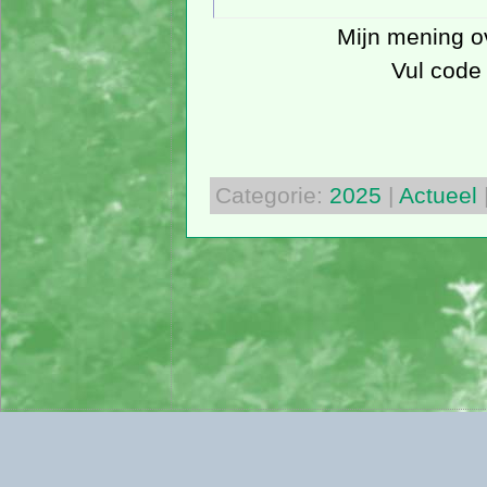
Mijn mening ove
Vul code
Categorie:
2025
|
Actueel