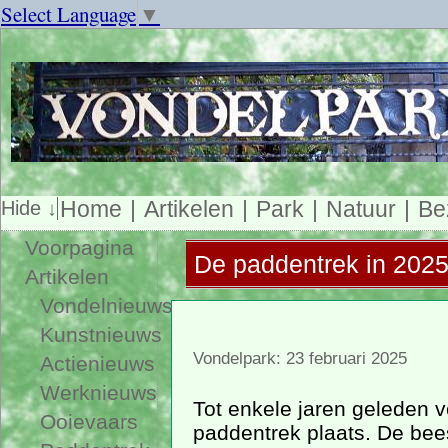
Select Language
▼
Home
Artikelen
Park
Natuur
Be
Voorpagina
De paddentrek in 202
Artikelen
Vondelnieuws
Kunstnieuws
Vondelpark: 23 februari 2025
Actienieuws
Werknieuws
Tot enkele jaren geleden v
Ooievaars
paddentrek plaats. De bees