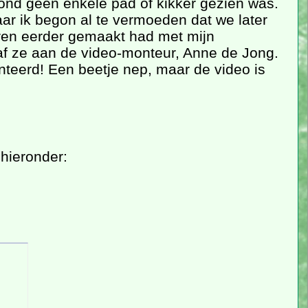
ond geen enkele pad of kikker gezien was.
ar ik begon al te vermoeden dat we later
aren eerder gemaakt had met mijn
af ze aan de video-monteur, Anne de Jong.
onteerd! Een beetje nep, maar de video is
hieronder: