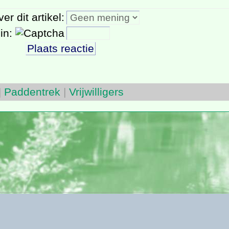
r dit artikel:
 in:
|
Paddentrek
|
Vrijwilligers
2006..2026 -
hetVondelpark.net
, de VondelFlits