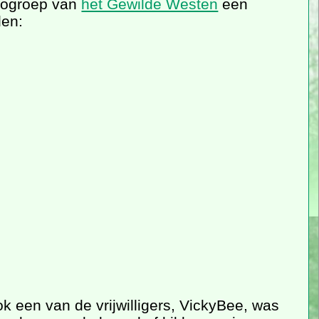
deogroep van
het Gewilde Westen
een
den:
 een van de vrijwilligers, VickyBee, was