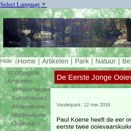
Select Language
▼
Home
Artikelen
Park
Natuur
Be
Voorpagina
De Eerste Jonge Ooie
Artikelen
Vondelnieuws
Kunstnieuws
Vondelpark: 12 mei 2016
Actienieuws
Werknieuws
Paul Koene heeft de eer om
Ooievaars
eerste twee ooievaarskuik