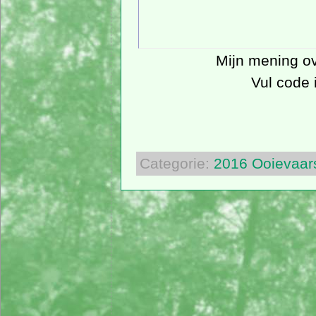
Mijn mening ove
Vul code 
Categorie:
2016
Ooievaar