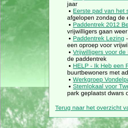
jaar
Eerste pad van het
afgelopen zondag de 
Paddentrek 2012 B
vrijwilligers gaan wee
Paddentrek Lezing
-
een oproep voor vrijwil
Vrijwilligers voor 
de paddentrek
HELP - Ik Heb een P
buurtbewoners met adv
Werkgroep Vondelpa
Stemlokaal voor Tw
park geplaatst dwars 
Terug naar het overzicht 