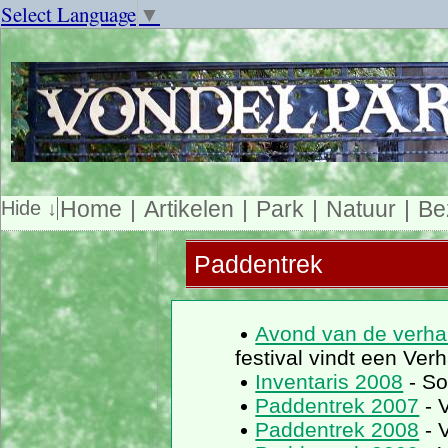
Select Language
▼
Home
Artikelen
Park
Natuur
Be
Paddentrek
Avond van de verhal
festival vindt een Ve
Inventaris 2008
- So
Paddentrek 2007
- 
Paddentrek 2008
- 