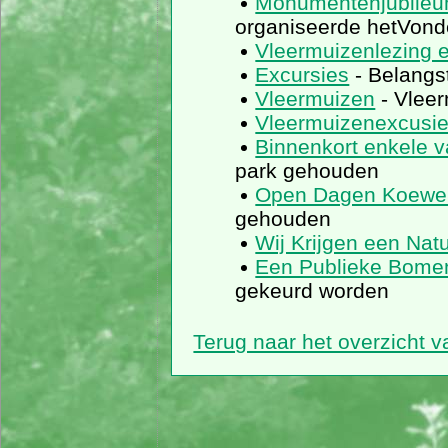
Monumentenjubileu
organiseerde hetVonde
Vleermuizenlezing e
Excursies
- Belangst
Vleermuizen
- Vleer
Vleermuizenexcusi
Binnenkort enkele 
park gehouden
Open Dagen Koewe
gehouden
Wij Krijgen een Nat
Een Publieke Bom
gekeurd worden
Terug naar het overzicht 