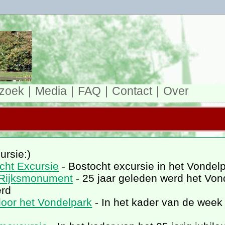
zoek
Media
FAQ
Contact
Over
ursie:)
cht Excursie
- Bostocht excursie in het Vondel
r Rijksmonument
- 25 jaar geleden werd het Von
erd
door het Vondelpark
- In het kader van de week