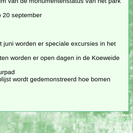
ileum van de monumentenstatus van het park
p 20 september
ot juni worden er speciale excursies in het
oten worden er open dagen in de Koeweide
uurpad
plijst wordt gedemonstreerd hoe bomen
Gewijzigd op 1 januari 2012 om 10:29