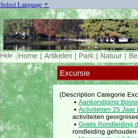
Select Language
▼
Home
Artikelen
Park
Natuur
Be
Excursie
(Description Categorie Exc
Aankondiging Bosto
Activiteiten 25 Jaa
activiteiten georgnise
Gratis Rondleiding 
rondleiding gehouden