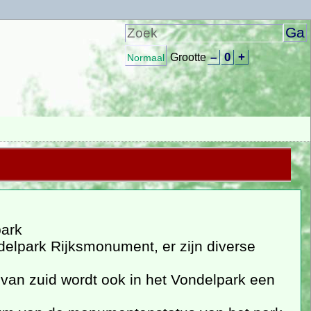
–
0
+
Grootte
Normaal
park
delpark Rijksmonument, er zijn diverse
 van zuid wordt ook in het Vondelpark een