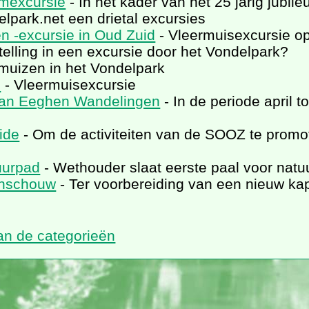
mexcursie
- In het kader van het 25 jarig jub
lpark.net een drietal excursies
n -excursie in Oud Zuid
- Vleermuisexcursie o
elling in een excursie door het Vondelpark?
muizen in het Vondelpark
e
- Vleermuisexcursie
van Eeghen Wandelingen
- In de periode april t
ide
- Om de activiteiten van de SOOZ te prom
uurpad
- Wethouder slaat eerste paal voor nat
enschouw
- Ter voorbereiding van een nieuw ka
van de categorieën