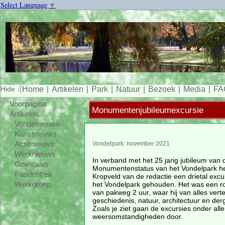
Select Language
▼
Home
Artikelen
Park
Natuur
Bezoek
Media
FA
Voorpagina
Monumentenjubileumexcursie
Artikelen
Vondelnieuws
Kunstnieuws
Actienieuws
Vondelpark: november 2021
Werknieuws
In verband met het 25 jarig jubileum van 
Ooievaars
Monumentenstatus van het Vondelpark he
Paddentrek
Kropveld van de redactie een drietal excu
het Vondelpark gehouden. Het was een 
Werkgroep
van pakweg 2 uur, waar hij van alles vert
geschiedenis, natuur, architectuur en derg
Zoals je ziet gaan de excursies onder alle
weersomstandigheden door.